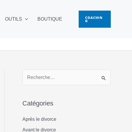
COACHIN
OUTILS
BOUTIQUE
G
R
e
c
Catégories
h
e
Après le divorce
r
Avant le divorce
c