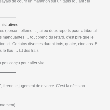
yais de courir un marathon sur un tapis roulant : tu
nistratives
ées (personnellement, j’ai eu deux reports pour « tribunal
s manquantes … tout prend du retard, c’est pire que le
n ici. Certains divorces durent trois, quatre, cinq ans. Et
le flou … Et des frais !
t pas conçu pour aller vite.
, il rend le jugement de divorce. C’est la décision
entement)