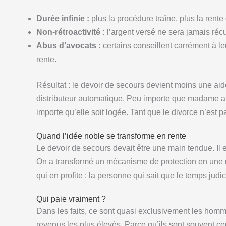
Durée infinie :
plus la procédure traîne, plus la rente
Non-rétroactivité :
l’argent versé ne sera jamais réc
Abus d’avocats :
certains conseillent carrément à leu
rente.
Résultat : le devoir de secours devient moins une ai
distributeur automatique. Peu importe que madame ait 
importe qu’elle soit logée. Tant que le divorce n’est 
Quand l’idée noble se transforme en rente
Le devoir de secours devait être une main tendue. Il
On a transformé un mécanisme de protection en une re
qui en profite : la personne qui sait que le temps judici
Qui paie vraiment ?
Dans les faits, ce sont quasi exclusivement les homme
revenus les plus élevés. Parce qu’ils sont souvent ce