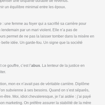
mpenser une disparité durable de revenus.
nir un équilibre minimal entre les époux.
 : une femme au foyer qui a sacrifié sa carrière pour
au lendemain par un mari violent. Elle n’a pas de
cours permet de ne pas la laisser tomber dans la misère en
ne belle idée. Un garde-fou. Un signe que la société
t ce gouffre, c’est l’
abus
. La lenteur de la justice en
ter.
ion, mon ex n’avait pas de véritable carrière. Diplôme
 l’on subvienne à ses besoins. Quand on s’est séparés,
en-être. Moi, idiot chevaleresque, je l’ai aidée : j’ai payé
 son marketing. On préfère assurer la stabilité de la mère