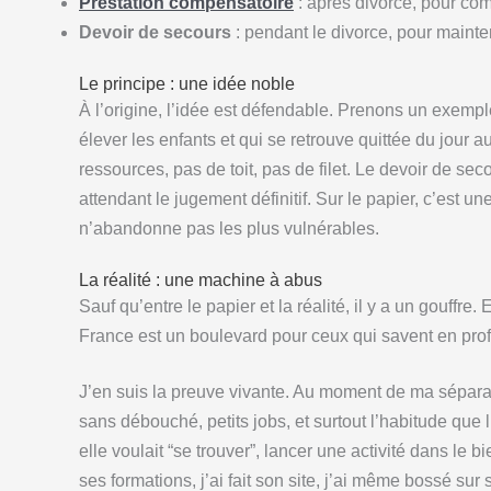
Prestation compensatoire
: après divorce, pour co
Devoir de secours
: pendant le divorce, pour mainte
Le principe : une idée noble
À l’origine, l’idée est défendable. Prenons un exemple
élever les enfants et qui se retrouve quittée du jour 
ressources, pas de toit, pas de filet. Le devoir de se
attendant le jugement définitif. Sur le papier, c’est u
n’abandonne pas les plus vulnérables.
La réalité : une machine à abus
Sauf qu’entre le papier et la réalité, il y a un gouffre. E
France est un boulevard pour ceux qui savent en profi
J’en suis la preuve vivante. Au moment de ma séparat
sans débouché, petits jobs, et surtout l’habitude que
elle voulait “se trouver”, lancer une activité dans le bi
ses formations, j’ai fait son site, j’ai même bossé sur