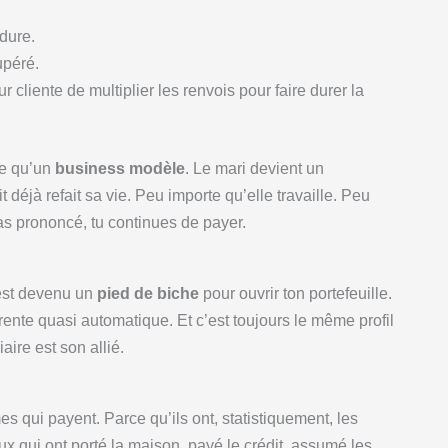
 dure.
upéré.
r cliente de multiplier les renvois pour faire durer la
de qu’un
business modèle
. Le mari devient un
déjà refait sa vie. Peu importe qu’elle travaille. Peu
pas prononcé, tu continues de payer.
 est devenu un
pied de biche
pour ouvrir ton portefeuille.
nte quasi automatique. Et c’est toujours le même profil
aire est son allié.
s qui payent. Parce qu’ils ont, statistiquement, les
ux qui ont porté la maison, payé le crédit, assumé les