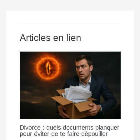
i
e
t
s
y
r
l
b
s
e
L
e
o
A
n
i
o
p
g
n
Articles en lien
k
p
e
k
r
Divorce : quels documents planquer
pour éviter de te faire dépouiller