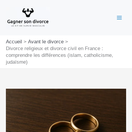
Aller
au
contenu
Accueil
Avant le divorce
Divorce religieux et divorce civil en France :
comprendre les différences (islam, catholicisme,
judaïsme)