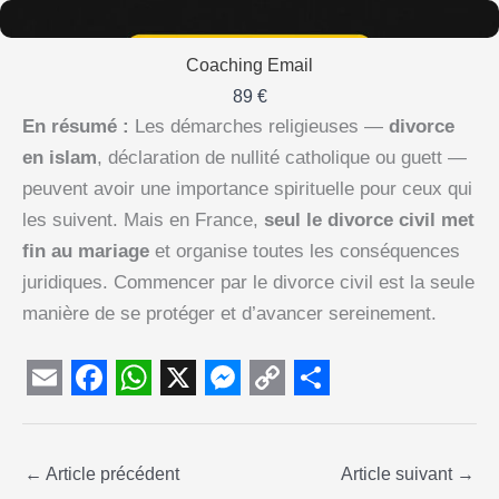
Coaching Email
89 €
En résumé :
Les démarches religieuses —
divorce
en islam
, déclaration de nullité catholique ou guett —
peuvent avoir une importance spirituelle pour ceux qui
les suivent. Mais en France,
seul le divorce civil met
fin au mariage
et organise toutes les conséquences
juridiques. Commencer par le divorce civil est la seule
manière de se protéger et d’avancer sereinement.
E
F
W
X
M
C
S
m
a
h
e
o
h
←
a
Article précédent
c
a
s
p
a
Article suivant
→