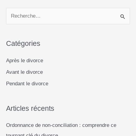
R
e
c
Catégories
h
e
Après le divorce
r
Avant le divorce
c
Pendant le divorce
h
e
r
Articles récents
Ordonnance de non-conciliation : comprendre ce
:
tournant clé du divorce