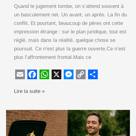
Quand le jugement tombe, on s’attend souvent à
un basculement net. Un avant, un après. La fin du
conflit. Et pourtant, beaucoup de pères ont cette
impression étrange : sur le plan juridique, tout est
réglé, mais dans la réalité, quelque chose se
poursuit. Ce n’est plus la guerre ouverte.Ce n’est
plus l’affrontement frontal.Mais ce
E
F
W
X
M
C
S
Le
Lire la suite »
m
a
h
e
o
h
divorce
a
c
a
s
p
a
est
i
e
t
s
y
r
terminé
l
b
s
e
L
e
…
o
A
n
i
mais