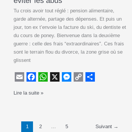
éviter les abus
Tu crois avoir tout réglé : pension alimentaire,
garde alternée, partage des dépenses. Et puis un
jour, ton ex t’envoie la facture du ski, du dentiste et
du cours de poney. Bienvenue dans la deuxième
guerre : celle des frais “extraordinaires”. Ces frais
sont le terrain flou du divorce, la zone grise où se
glissent
E
F
W
X
M
C
S
Frais
Lire la suite »
m
a
h
e
o
h
extraordinaires
a
c
a
s
p
a
pour
i
e
t
s
y
r
les
l
b
s
e
L
e
enfants
1
2
…
5
Suivant
→