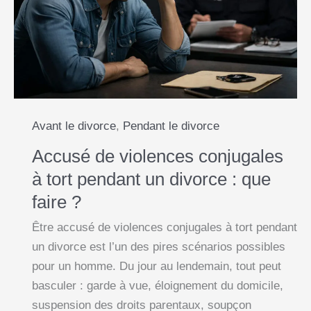
k
p
e
k
?
Ce
r
que
l’ARIPA
change
vraiment
Avant le divorce
,
Pendant le divorce
Accusé de violences conjugales
à tort pendant un divorce : que
faire ?
Être accusé de violences conjugales à tort pendant
un divorce est l’un des pires scénarios possibles
pour un homme. Du jour au lendemain, tout peut
basculer : garde à vue, éloignement du domicile,
suspension des droits parentaux, soupçon