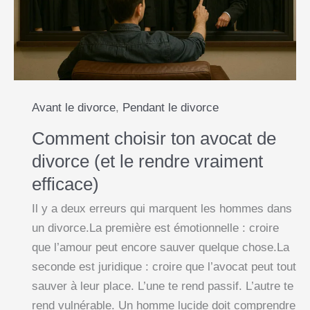
dans
r
la
peur
permanente
Avant le divorce
,
Pendant le divorce
Comment choisir ton avocat de
divorce (et le rendre vraiment
efficace)
Il y a deux erreurs qui marquent les hommes dans
un divorce.La première est émotionnelle : croire
que l’amour peut encore sauver quelque chose.La
seconde est juridique : croire que l’avocat peut tout
sauver à leur place. L’une te rend passif. L’autre te
rend vulnérable. Un homme lucide doit comprendre