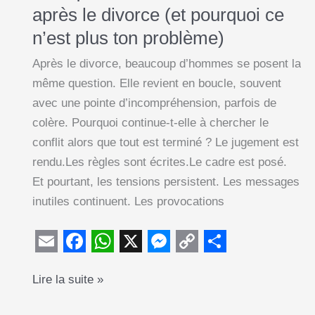
après le divorce (et pourquoi ce
n’est plus ton problème)
Après le divorce, beaucoup d’hommes se posent la
même question. Elle revient en boucle, souvent
avec une pointe d’incompréhension, parfois de
colère. Pourquoi continue-t-elle à chercher le
conflit alors que tout est terminé ? Le jugement est
rendu.Les règles sont écrites.Le cadre est posé.
Et pourtant, les tensions persistent. Les messages
inutiles continuent. Les provocations
E
F
W
X
M
C
S
Pourquoi
Lire la suite »
m
a
h
e
o
h
ton
a
c
a
s
p
a