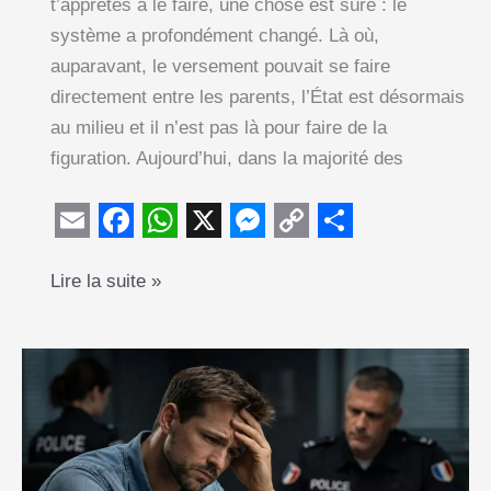
t’apprêtes à le faire, une chose est sûre : le
système a profondément changé. Là où,
auparavant, le versement pouvait se faire
directement entre les parents, l’État est désormais
au milieu et il n’est pas là pour faire de la
figuration. Aujourd’hui, dans la majorité des
E
F
W
X
M
C
S
Comment
Lire la suite »
m
a
h
e
o
h
est
a
c
a
s
p
a
versée
i
e
t
s
y
r
la
l
b
s
e
L
e
pension
o
A
n
i
alimentaire
o
p
g
n
aujourd’hui