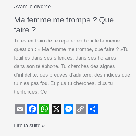
judaïsme)
Avant le divorce
Ma femme me trompe ? Que
faire ?
Tu es en train de te répéter en boucle la même
question : « Ma femme me trompe, que faire ? »Tu
fouilles dans ses silences, dans ses horaires,
dans son téléphone. Tu cherches des signes
d’infidélité, des preuves d’adultère, des indices que
tu n’es pas fou. Et plus tu cherches, plus tu
t’enfonces. Ce
E
F
W
X
M
C
S
Ma
Lire la suite »
m
a
h
e
o
h
femme