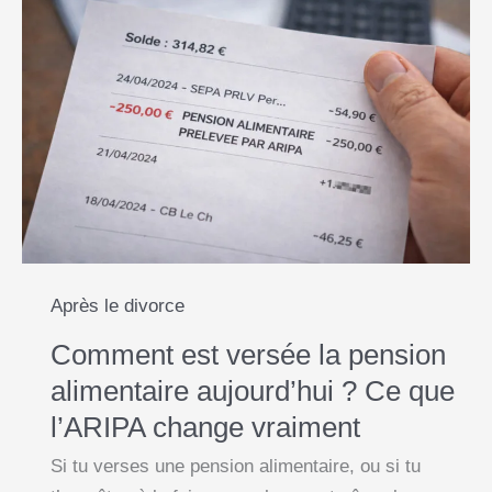
l
b
s
e
L
e
:
o
A
n
i
comprendre
o
p
g
n
ce
k
p
e
k
tournant
clé
r
du
divorce
Après le divorce
Comment est versée la pension
alimentaire aujourd’hui ? Ce que
l’ARIPA change vraiment
Si tu verses une pension alimentaire, ou si tu