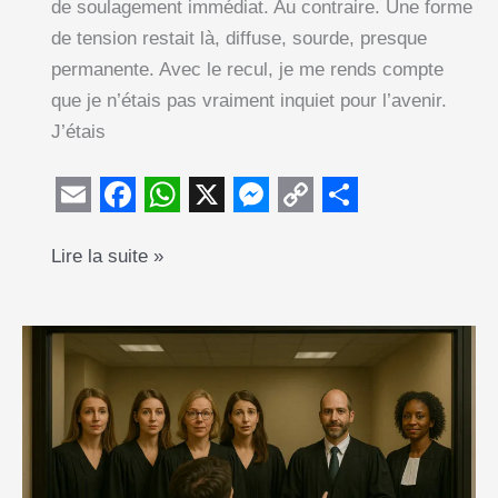
de soulagement immédiat. Au contraire. Une forme
de tension restait là, diffuse, sourde, presque
permanente. Avec le recul, je me rends compte
que je n’étais pas vraiment inquiet pour l’avenir.
J’étais
E
F
W
X
M
C
S
Après
Lire la suite »
m
a
h
e
o
h
le
a
c
a
s
p
a
divorce,
i
e
t
s
y
r
pourquoi
l
b
s
e
L
e
tant
o
A
n
i
de
o
p
g
n
pères
k
p
e
k
vivent