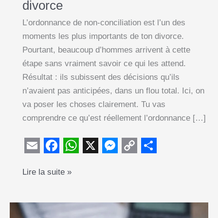
divorce
L’ordonnance de non-conciliation est l’un des
moments les plus importants de ton divorce.
Pourtant, beaucoup d’hommes arrivent à cette
étape sans vraiment savoir ce qui les attend.
Résultat : ils subissent des décisions qu’ils
n’avaient pas anticipées, dans un flou total. Ici, on
va poser les choses clairement. Tu vas
comprendre ce qu’est réellement l’ordonnance […]
E
F
W
X
M
C
S
Ordonnance
Lire la suite »
m
a
h
e
o
h
de
a
c
a
s
p
a
non-
i
e
t
s
y
r
conciliation