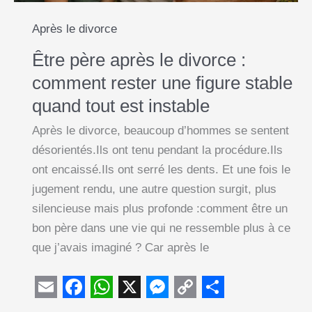
expliqués
Après le divorce
Être père après le divorce :
comment rester une figure stable
quand tout est instable
Après le divorce, beaucoup d’hommes se sentent
désorientés.Ils ont tenu pendant la procédure.Ils
ont encaissé.Ils ont serré les dents. Et une fois le
jugement rendu, une autre question surgit, plus
silencieuse mais plus profonde :comment être un
bon père dans une vie qui ne ressemble plus à ce
que j’avais imaginé ? Car après le
E
F
W
X
M
C
S