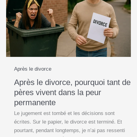
o
p
g
n
la
k
p
e
k
guerre
continue
r
:
comprendre
la
guerre
froide
Après le divorce
post-
Après le divorce, pourquoi tant de
jugement
pères vivent dans la peur
permanente
Le jugement est tombé et les décisions sont
écrites. Sur le papier, le divorce est terminé. Et
pourtant, pendant longtemps, je n’ai pas ressenti