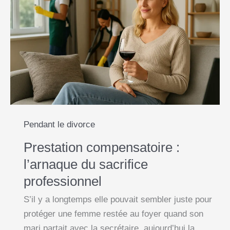
o
A
n
i
cachée
o
p
g
n
du
k
p
e
k
mariage
(et
r
comment
la
réduire)
Pendant le divorce
Prestation compensatoire :
l’arnaque du sacrifice
professionnel
S’il y a longtemps elle pouvait sembler juste pour
protéger une femme restée au foyer quand son
mari partait avec la secrétaire, aujourd’hui la