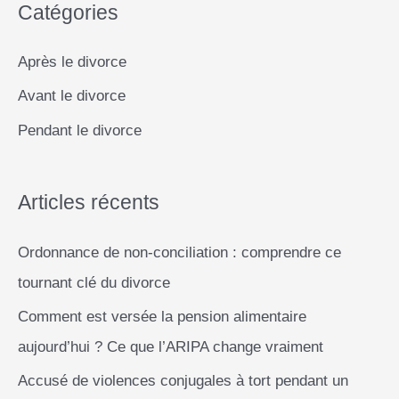
k
p
e
k
Catégories
h
r
e
Après le divorce
r
Avant le divorce
c
Pendant le divorce
h
e
r
Articles récents
Ordonnance de non-conciliation : comprendre ce
:
tournant clé du divorce
Comment est versée la pension alimentaire
aujourd’hui ? Ce que l’ARIPA change vraiment
Accusé de violences conjugales à tort pendant un