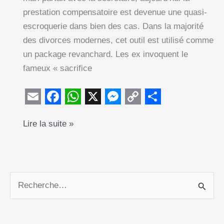
prestation compensatoire est devenue une quasi-
escroquerie dans bien des cas. Dans la majorité
des divorces modernes, cet outil est utilisé comme
un package revanchard. Les ex invoquent le
fameux « sacrifice
E
F
W
X
M
C
S
Prestation
Lire la suite »
m
a
h
e
o
h
compensatoire
a
c
a
s
p
a
:
i
e
t
s
y
r
l’arnaque
l
b
s
e
L
e
du
R
o
A
n
i
sacrifice
e
o
p
g
n
professionnel
c