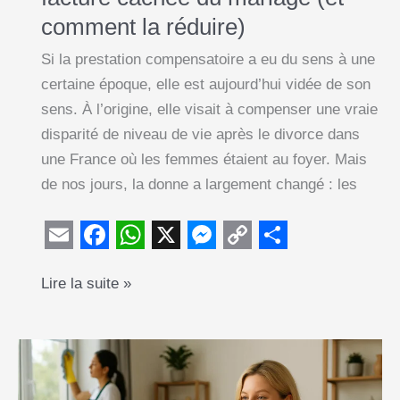
comment la réduire)
Si la prestation compensatoire a eu du sens à une
certaine époque, elle est aujourd’hui vidée de son
sens. À l’origine, elle visait à compenser une vraie
disparité de niveau de vie après le divorce dans
une France où les femmes étaient au foyer. Mais
de nos jours, la donne a largement changé : les
E
F
W
X
M
C
S
Prestation
Lire la suite »
m
a
h
e
o
h
compensatoire
a
c
a
s
p
a
:
i
e
t
s
y
r
la
l
b
s
e
L
e
facture