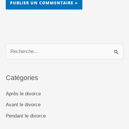
R
e
c
Catégories
h
e
Après le divorce
r
Avant le divorce
c
Pendant le divorce
h
e