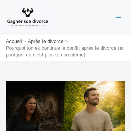
Aller
au
contenu
Accueil
Après le divorce
Pourquoi ton ex continue le conflit après le divorce (et
pourquoi ce n’est plus ton problème)