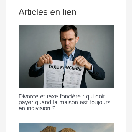
o
A
n
i
o
p
g
n
Articles en lien
k
p
e
k
r
Divorce et taxe foncière : qui doit
payer quand la maison est toujours
en indivision ?