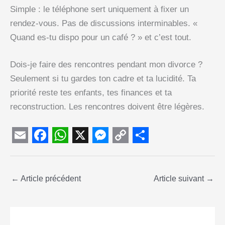
Simple : le téléphone sert uniquement à fixer un
rendez-vous. Pas de discussions interminables. «
Quand es-tu dispo pour un café ? » et c’est tout.
Dois-je faire des rencontres pendant mon divorce ?
Seulement si tu gardes ton cadre et ta lucidité. Ta
priorité reste tes enfants, tes finances et ta
reconstruction. Les rencontres doivent être légères.
E
F
W
X
M
C
S
m
a
h
e
o
h
←
a
Article précédent
c
a
s
p
a
Article suivant
→
i
e
t
s
y
r
l
b
s
e
L
e