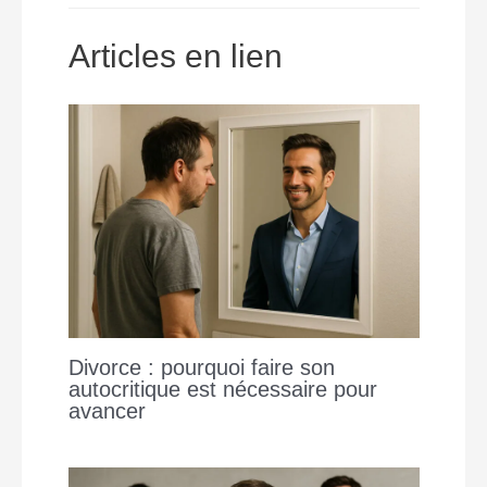
o
A
n
i
o
p
g
n
Articles en lien
k
p
e
k
r
Divorce : pourquoi faire son
autocritique est nécessaire pour
avancer