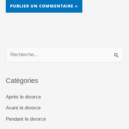
R
e
c
Catégories
h
e
Après le divorce
r
Avant le divorce
c
Pendant le divorce
h