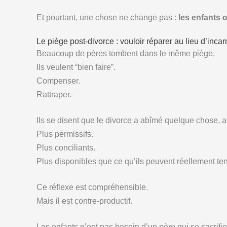
Et pourtant, une chose ne change pas :
les enfants 
Le piège post-divorce : vouloir réparer au lieu d’incar
Beaucoup de pères tombent dans le même piège.
Ils veulent “bien faire”.
Compenser.
Rattraper.
Ils se disent que le divorce a abîmé quelque chose, alo
Plus permissifs.
Plus conciliants.
Plus disponibles que ce qu’ils peuvent réellement ten
Ce réflexe est compréhensible.
Mais il est contre-productif.
Les enfants n’ont pas besoin d’un père qui se sacrifie