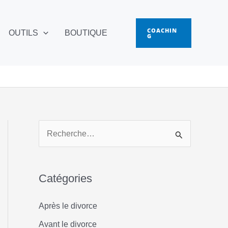
COACHIN
OUTILS
BOUTIQUE
G
R
e
c
Catégories
h
e
Après le divorce
r
Avant le divorce
c