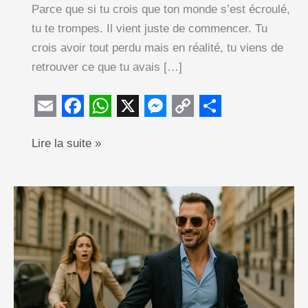
Parce que si tu crois que ton monde s’est écroulé,
tu te trompes. Il vient juste de commencer. Tu
crois avoir tout perdu mais en réalité, tu viens de
retrouver ce que tu avais […]
E
F
W
X
M
C
S
Elle
Lire la suite »
m
a
h
e
o
h
est
a
c
a
s
p
a
partie
i
e
t
s
y
r
?
l
b
s
e
L
e
Parfait.
o
A
n
i
Voici
o
p
g
n
ce
k
p
e
k
que
tu
r