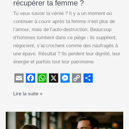
récupérer ta femme ?
Tu veux savoir la vérité ? Il y a un moment où
continuer à courir après ta femme n’est plus de
l’amour, mais de l’auto-destruction. Beaucoup
d’hommes tombent dans ce piège : ils supplient,
négocient, s’accrochent comme des naufragés à
une épave. Résultat ? Ils perdent leur dignité, leur
énergie et parfois tout leur patrimoine.
E
F
W
X
M
C
S
Quand
Lire la suite »
m
a
h
e
o
h
arrêter
a
c
a
s
p
a
de
i
e
t
s
y
r
se
l
b
s
e
L
e
battre