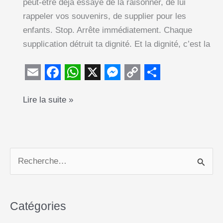
peut-être déjà essayé de la raisonner, de lui
rappeler vos souvenirs, de supplier pour les
enfants. Stop. Arrête immédiatement. Chaque
supplication détruit ta dignité. Et la dignité, c’est la
E
F
W
X
M
C
S
Ta
Lire la suite »
m
a
h
e
o
h
femme
a
c
a
s
p
a
veut
i
e
t
s
y
r
divorcer
l
b
s
e
L
e
?
R
o
A
n
i
Accepte-
e
o
p
g
n
le
c
k
p
e
k
et
Catégories
h
sauve
r