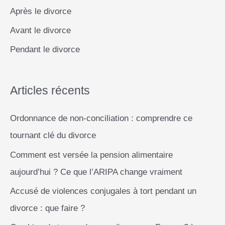
e
ta
Après le divorce
dignité
r
Avant le divorce
c
Pendant le divorce
h
e
r
Articles récents
Ordonnance de non-conciliation : comprendre ce
:
tournant clé du divorce
Comment est versée la pension alimentaire
aujourd’hui ? Ce que l’ARIPA change vraiment
Accusé de violences conjugales à tort pendant un
divorce : que faire ?