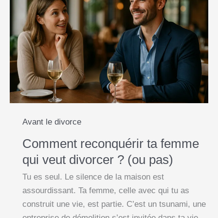
o
A
n
i
pour
o
p
g
n
récupérer
k
p
e
k
ta
femme
r
?
Avant le divorce
Comment reconquérir ta femme
qui veut divorcer ? (ou pas)
Tu es seul. Le silence de la maison est
assourdissant. Ta femme, celle avec qui tu as
construit une vie, est partie. C’est un tsunami, une
entreprise de démolition s’est invitée dans ta vie.