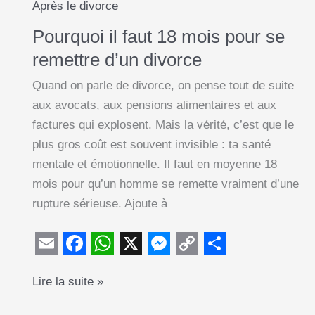
Après le divorce
jamais
Pourquoi il faut 18 mois pour se
faire)
remettre d’un divorce
Quand on parle de divorce, on pense tout de suite
aux avocats, aux pensions alimentaires et aux
factures qui explosent. Mais la vérité, c’est que le
plus gros coût est souvent invisible : ta santé
mentale et émotionnelle. Il faut en moyenne 18
mois pour qu’un homme se remette vraiment d’une
rupture sérieuse. Ajoute à
E
F
W
X
M
C
S
Pourquoi
Lire la suite »
m
a
h
e
o
h
il
a
c
a
s
p
a