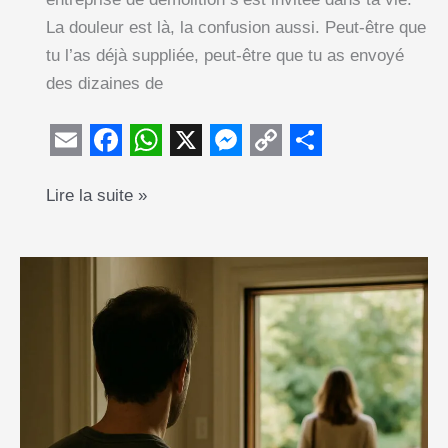
La douleur est là, la confusion aussi. Peut-être que
tu l’as déjà suppliée, peut-être que tu as envoyé
des dizaines de
E
F
W
X
M
C
S
Comment
Lire la suite »
m
a
h
e
o
h
reconquérir
a
c
a
s
p
a
ta
i
e
t
s
y
r
femme
l
b
s
e
L
e
qui
o
A
n
i
veut
o
p
g
n
divorcer
k
p
e
k
?
(ou
r
pas)