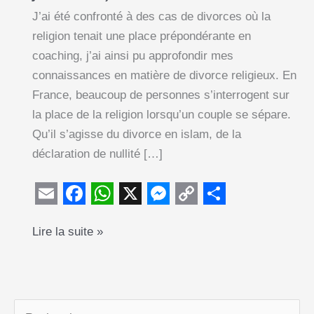
J’ai été confronté à des cas de divorces où la
religion tenait une place prépondérante en
coaching, j’ai ainsi pu approfondir mes
connaissances en matière de divorce religieux. En
France, beaucoup de personnes s’interrogent sur
la place de la religion lorsqu’un couple se sépare.
Qu’il s’agisse du divorce en islam, de la
déclaration de nullité […]
E
F
W
X
M
C
S
Divorce
Lire la suite »
m
a
h
e
o
h
religieux
a
c
a
s
p
a
et
i
e
t
s
y
r
divorce
l
b
s
e
L
e
civil
R