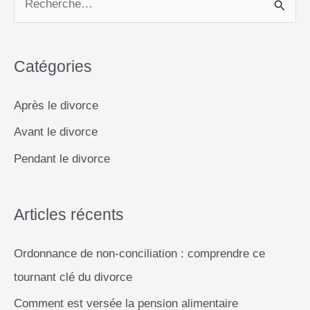
o
A
n
i
en
e
o
p
g
n
France
c
k
p
e
k
:
Catégories
h
comprendre
r
e
les
Après le divorce
différences
r
(islam,
Avant le divorce
c
catholicisme,
Pendant le divorce
h
judaïsme)
e
r
Articles récents
Ordonnance de non-conciliation : comprendre ce
:
tournant clé du divorce
Comment est versée la pension alimentaire