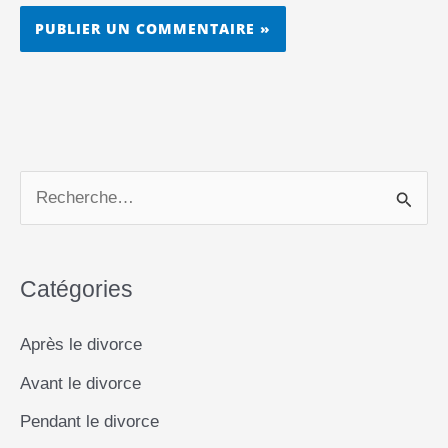
R
e
c
Catégories
h
e
Après le divorce
r
Avant le divorce
c
Pendant le divorce
h