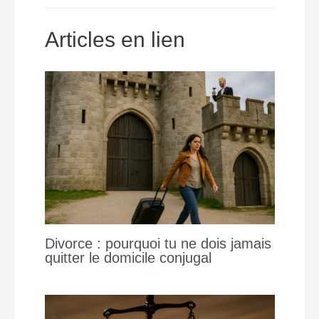
o
A
n
i
o
p
g
n
Articles en lien
k
p
e
k
r
Divorce : pourquoi tu ne dois jamais
quitter le domicile conjugal