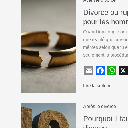
i
e
t
Avant le divorce
pour
l
b
s
laquelle
Divorce ou ru
o
A
beaucoup
pour les hom
de
o
p
Quand ton couple ombr
femmes
k
p
une réalité que person
divorcent
mêmes selon que tu es
seulement la procédure
E
F
W
X
Divorce
Lire la suite »
m
a
h
ou
a
c
a
rupture
i
e
t
Après le divorce
de
l
b
s
PACS
Pourquoi il f
o
A
:
divorce