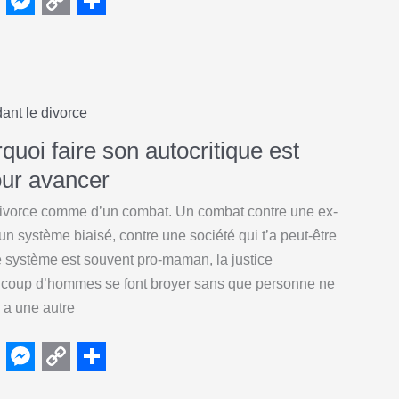
M
C
S
e
o
h
s
p
a
s
y
r
ant le divorce
e
L
e
quoi faire son autocritique est
n
i
our avancer
g
n
divorce comme d’un combat. Un combat contre une ex-
e
k
un système biaisé, contre une société qui t’a peut-être
r
 le système est souvent pro-maman, la justice
aucoup d’hommes se font broyer sans que personne ne
 a une autre
M
C
S