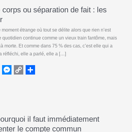
corps ou séparation de fait : les
r
e moment étrange où tout se délite alors que rien n’est
Le quotidien continue comme un vieux train fantôme, mais
déjà morte. Et comme dans 75 % des cas, c’est elle qui a
a réfléchi, elle a parlé, elle a […]
M
C
S
e
o
h
s
p
a
s
y
r
e
L
e
pourquoi il faut immédiatement
n
i
menter le compte commun