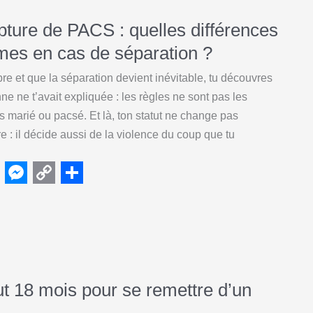
s
y
r
e
L
e
pture de PACS : quelles différences
n
i
mes en cas de séparation ?
g
n
e et que la séparation devient inévitable, tu découvres
e
k
ne ne t’avait expliquée : les règles ne sont pas les
r
 marié ou pacsé. Et là, ton statut ne change pas
 : il décide aussi de la violence du coup que tu
M
C
S
e
o
h
s
p
a
s
y
r
e
L
e
aut 18 mois pour se remettre d’un
n
i