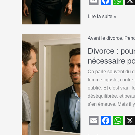
rationnel
E
F
W
X
va
Elle
Lire la suite »
m
a
h
te
est
a
c
a
sauver)
partie
i
e
t
Avant le divorce
,
Pend
?
l
b
s
Parfait.
Divorce : pour
o
A
Voici
nécessaire p
ce
o
p
On parle souvent du 
que
k
p
femme injuste, contre 
tu
oublié. Et c’est vrai :
vas
déséquilibrée, et be
faire.
s’en émeuve. Mais il y
E
F
W
X