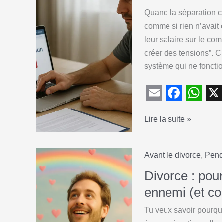
fait
o
p
Quand la séparation 
:
k
p
comme si rien n’avait 
les
leur salaire sur le co
pièges
créer des tensions”. C’
à
système qui ne foncti
éviter
E
F
W
X
Séparation
Lire la suite »
m
a
h
:
a
c
a
pourquoi
i
e
t
Avant le divorce
,
Pend
il
l
b
s
faut
Divorce : pour
o
A
immédiatement
ennemi (et co
cesser
o
p
Tu veux savoir pourquo
d’alimenter
k
p