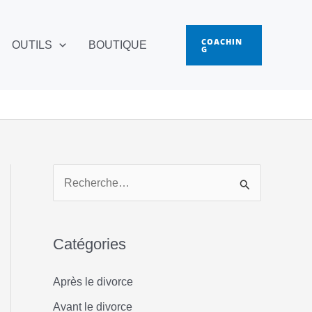
COACHIN
OUTILS
BOUTIQUE
G
R
e
c
Catégories
h
e
Après le divorce
r
Avant le divorce
c