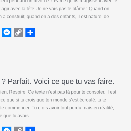
ent pendant un divorce ? Parce qu’ils réagissent avec le
r
t agir avec la tête. Je ne vais pas te blâmer. Quand on
a construit, quand on a des enfants, il est naturel de
M
C
S
e
o
h
s
p
a
s
y
r
e
L
e
 ? Parfait. Voici ce que tu vas faire.
n
i
bien. Respire. Ce texte n’est pas là pour te consoler, il est
g
n
arce que si tu crois que ton monde s’est écroulé, tu te
e
k
e de commencer. Tu crois avoir tout perdu mais en réalité,
r
ce que tu avais