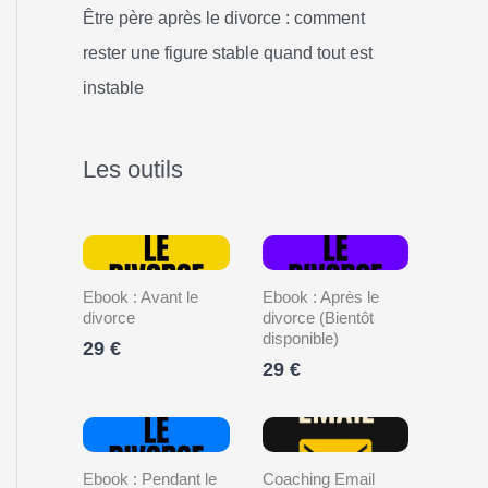
Être père après le divorce : comment
rester une figure stable quand tout est
instable
Les outils
Ebook : Avant le
Ebook : Après le
divorce
divorce (Bientôt
disponible)
29 €
29 €
Ebook : Pendant le
Coaching Email