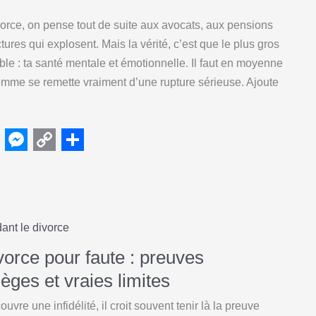
g
n
orce, on pense tout de suite aux avocats, aux pensions
e
k
tures qui explosent. Mais la vérité, c’est que le plus gros
r
ible : ta santé mentale et émotionnelle. Il faut en moyenne
mme se remette vraiment d’une rupture sérieuse. Ajoute
M
C
S
e
o
h
s
p
a
s
y
r
ant le divorce
e
L
e
vorce pour faute : preuves
n
i
èges et vraies limites
g
n
re une infidélité, il croit souvent tenir là la preuve