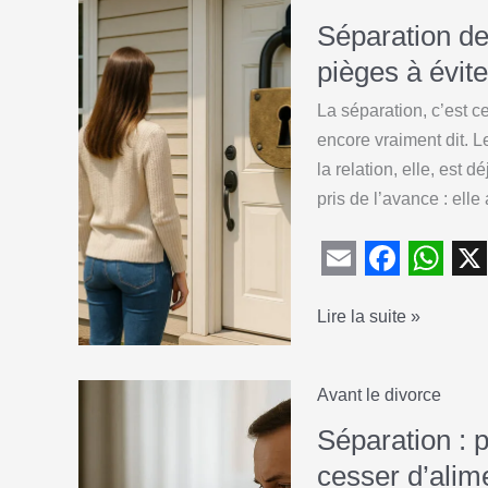
Séparation de 
pièges à évite
La séparation, c’est c
encore vraiment dit. 
la relation, elle, est 
pris de l’avance : elle 
E
F
W
X
Séparation
Lire la suite »
m
a
h
de
a
c
a
corps
i
e
t
Avant le divorce
ou
l
b
s
séparation
Séparation : 
o
A
de
cesser d’ali