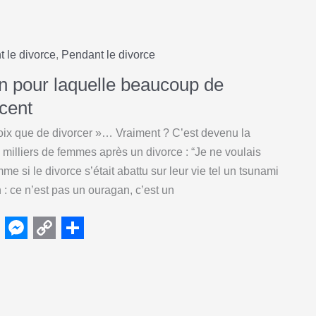
e
o
h
s
p
a
s
y
r
t le divorce
,
Pendant le divorce
e
L
e
on pour laquelle beaucoup de
n
i
cent
g
n
hoix que de divorcer »… Vraiment ? C’est devenu la
e
k
milliers de femmes après un divorce : “Je ne voulais
r
me si le divorce s’était abattu sur leur vie tel un tsunami
 : ce n’est pas un ouragan, c’est un
M
C
S
e
o
h
s
p
a