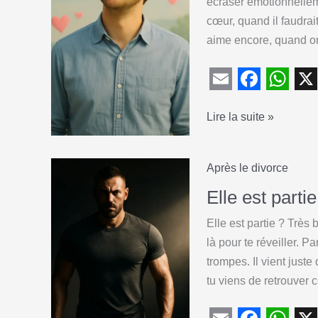
écraser émotionnellem
le
cœur, quand il faudrai
compte
aime encore, quand on 
commun
E
F
W
X
Divorce
Lire la suite »
m
a
h
:
a
c
a
pourquoi
i
e
t
Après le divorce
l’émotionnel
l
b
s
est
Elle est partie
o
A
ton
Elle est partie ? Très 
pire
o
p
là pour te réveiller. P
ennemi
k
p
trompes. Il vient just
(et
tu viens de retrouver 
comment
le