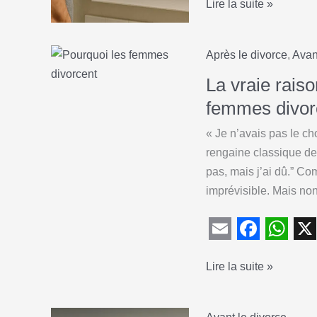
Divorce
Lire la suite »
m
a
h
:
a
c
a
pourquoi
i
e
t
Après le divorce
,
Avan
faire
l
b
s
son
La vraie rais
o
A
autocritique
femmes divor
est
o
p
« Je n’avais pas le c
nécessaire
k
p
rengaine classique de 
pour
pas, mais j’ai dû.” Com
avancer
imprévisible. Mais non
E
F
W
X
La
Lire la suite »
m
a
h
vraie
a
c
a
raison