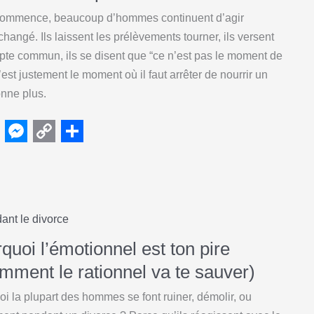
g
n
commence, beaucoup d’hommes continuent d’agir
e
k
changé. Ils laissent les prélèvements tourner, ils versent
r
mpte commun, ils se disent que “ce n’est pas le moment de
est justement le moment où il faut arrêter de nourrir un
onne plus.
M
C
S
e
o
h
s
p
a
s
y
r
ant le divorce
e
L
e
quoi l’émotionnel est ton pire
n
i
mment le rationnel va te sauver)
g
n
i la plupart des hommes se font ruiner, démolir, ou
e
k