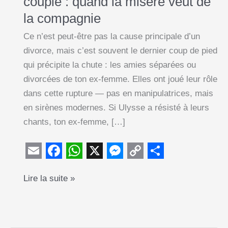
couple : quand la misère veut de
la compagnie
Ce n’est peut-être pas la cause principale d’un
divorce, mais c’est souvent le dernier coup de pied
qui précipite la chute : les amies séparées ou
divorcées de ton ex-femme. Elles ont joué leur rôle
dans cette rupture — pas en manipulatrices, mais
en sirènes modernes. Si Ulysse a résisté à leurs
chants, ton ex-femme, […]
E
F
W
X
M
C
S
Le
Lire la suite »
m
a
h
e
o
h
rôle
a
c
a
s
p
a
néfaste
i
e
t
s
y
r
des