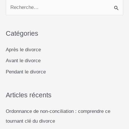
l
b
s
e
L
e
amies
R
o
A
n
i
divorcées
e
o
p
g
n
dans
c
k
p
e
k
la
Catégories
h
chute
r
e
du
Après le divorce
couple
r
:
Avant le divorce
c
quand
Pendant le divorce
h
la
e
misère
r
veut
Articles récents
de
la
Ordonnance de non-conciliation : comprendre ce
:
compagnie
tournant clé du divorce