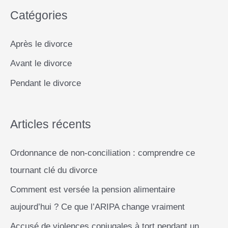
k
p
e
k
sans
Catégories
h
te
r
e
perdre
Après le divorce
r
Avant le divorce
c
Pendant le divorce
h
e
r
Articles récents
Ordonnance de non-conciliation : comprendre ce
:
tournant clé du divorce
Comment est versée la pension alimentaire
aujourd’hui ? Ce que l’ARIPA change vraiment
Accusé de violences conjugales à tort pendant un