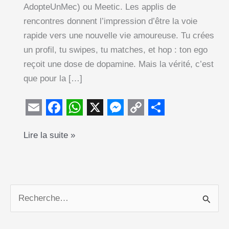
AdopteUnMec) ou Meetic. Les applis de
rencontres donnent l’impression d’être la voie
rapide vers une nouvelle vie amoureuse. Tu crées
un profil, tu swipes, tu matches, et hop : ton ego
reçoit une dose de dopamine. Mais la vérité, c’est
que pour la […]
E
F
W
X
M
C
S
Applis
Lire la suite »
m
a
h
e
o
h
de
a
c
a
s
p
a
rencontres
i
e
t
s
y
r
et
l
b
s
e
L
e
divorce
R
o
A
n
i
:
e
o
p
g
n
réussir
c