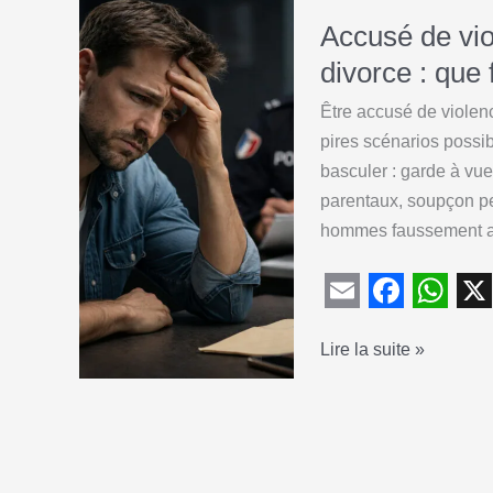
Accusé de vio
divorce : que 
Être accusé de violenc
pires scénarios possi
basculer : garde à vu
parentaux, soupçon pe
hommes faussement accu
E
F
W
X
Accusé
Lire la suite »
m
a
h
de
a
c
a
violences
i
e
t
conjugales
l
b
s
à