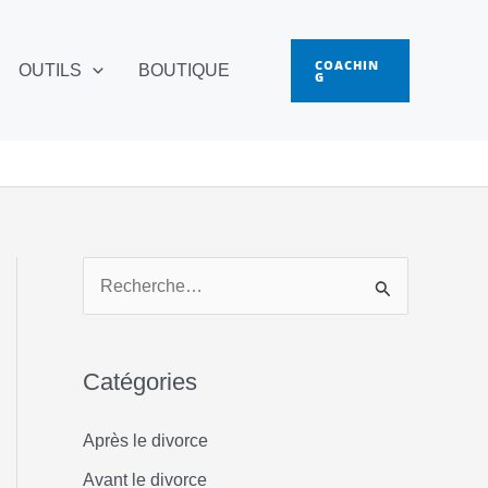
COACHIN
OUTILS
BOUTIQUE
G
R
e
c
Catégories
h
e
Après le divorce
r
Avant le divorce
c