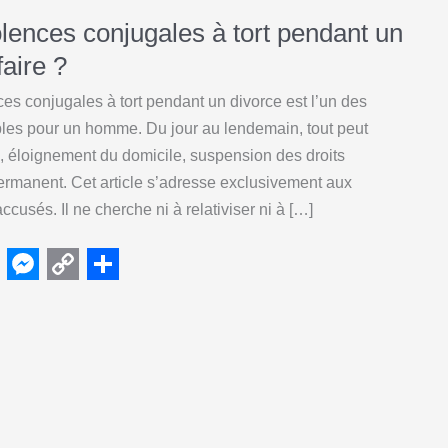
lences conjugales à tort pendant un
faire ?
es conjugales à tort pendant un divorce est l’un des
bles pour un homme. Du jour au lendemain, tout peut
e, éloignement du domicile, suspension des droits
rmanent. Cet article s’adresse exclusivement aux
sés. Il ne cherche ni à relativiser ni à […]
M
C
S
e
o
h
s
p
a
s
y
r
e
L
e