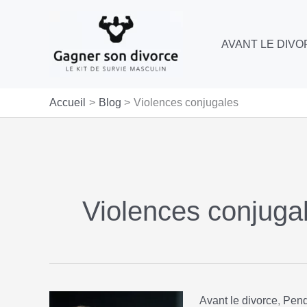
Aller
au
AVANT LE DIV
contenu
Accueil
Blog
Violences conjugales
Violences conjuga
Avant le divorce
,
Pend