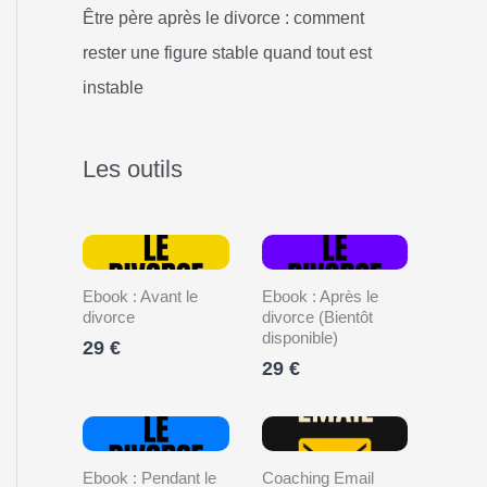
Être père après le divorce : comment
rester une figure stable quand tout est
instable
Les outils
Ebook : Avant le
Ebook : Après le
divorce
divorce (Bientôt
disponible)
29 €
29 €
Ebook : Pendant le
Coaching Email