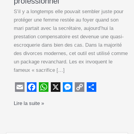
professionnel
S’il y a longtemps elle pouvait sembler juste pour
protéger une femme restée au foyer quand son
mari partait avec la secrétaire, aujourd’hui la
prestation compensatoire est devenue une quasi-
escroquerie dans bien des cas. Dans la majorité
des divorces modernes, cet outil est utilisé comme
un package revanchard. Les ex invoquent le
fameux « sacrifice […]
E
F
W
X
M
C
S
Prestation
Lire la suite »
m
a
h
e
o
h
compensatoire
a
c
a
s
p
a
:
i
e
t
s
y
r
l’arnaque