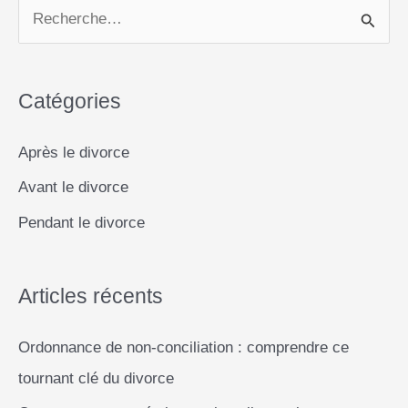
l
b
s
e
L
e
du
R
o
A
n
i
sacrifice
e
o
p
g
n
professionnel
c
k
p
e
k
Catégories
h
r
e
Après le divorce
r
Avant le divorce
c
Pendant le divorce
h
e
r
Articles récents
Ordonnance de non-conciliation : comprendre ce
:
tournant clé du divorce