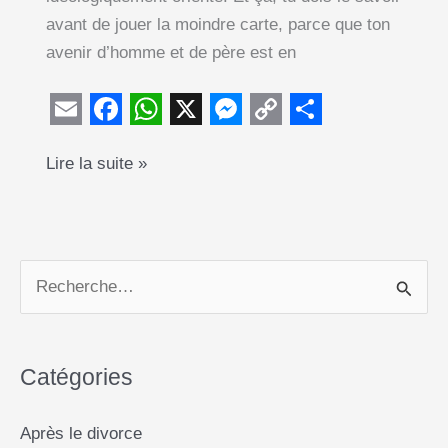
avant de jouer la moindre carte, parce que ton
avenir d’homme et de père est en
E
F
W
X
M
C
S
Divorce
Lire la suite »
m
a
h
e
o
h
:
a
c
a
s
p
a
le
i
e
t
s
y
r
système
l
b
s
e
L
e
judiciaire,
R
o
A
n
i
un
e
o
p
g
n
bastion
c
k
p
e
k
féminin
Catégories
h
r
e
Après le divorce
r