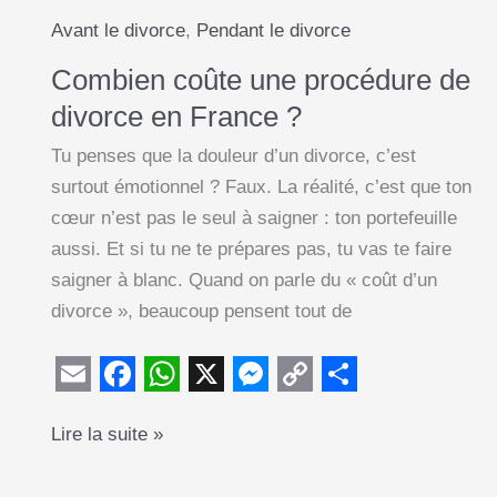
Avant le divorce
,
Pendant le divorce
Combien coûte une procédure de
divorce en France ?
Tu penses que la douleur d’un divorce, c’est
surtout émotionnel ? Faux. La réalité, c’est que ton
cœur n’est pas le seul à saigner : ton portefeuille
aussi. Et si tu ne te prépares pas, tu vas te faire
saigner à blanc. Quand on parle du « coût d’un
divorce », beaucoup pensent tout de
E
F
W
X
M
C
S
Combien
Lire la suite »
m
a
h
e
o
h
coûte
a
c
a
s
p
a
une