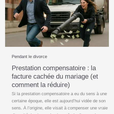
o
p
g
n
en
k
p
e
k
France
?
r
Les
vrais
délais
expliqués
Pendant le divorce
Prestation compensatoire : la
facture cachée du mariage (et
comment la réduire)
Si la prestation compensatoire a eu du sens à une
certaine époque, elle est aujourd’hui vidée de son
sens. À l’origine, elle visait à compenser une vraie