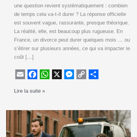
une question revient systématiquement : combien
de temps cela va-t-il durer ? La réponse officielle
est souvent vague, rassurante, presque théorique.
La réalité, elle, est beaucoup plus rugueuse. En
France, un divorce peut durer quelques mois … ou
s’étirer sur plusieurs années, ce qui va impacter le
coût […]
E
F
W
X
M
C
S
Combien
Lire la suite »
m
a
h
e
o
h
de
a
c
a
s
p
a
temps
i
e
t
s
y
r
dure
l
b
s
e
L
e
un
o
A
n
i
divorce