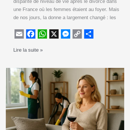
disparité de niveau de vie après le divorce dans
une France où les femmes étaient au foyer. Mais
de nos jours, la donne a largement changé : les
E
F
W
X
M
C
S
Prestation
Lire la suite »
m
a
h
e
o
h
compensatoire
a
c
a
s
p
a
:
i
e
t
s
y
r
la
l
b
s
e
L
e
facture
o
A
n
i
cachée
o
p
g
n
du
k
p
e
k
mariage
(et
r
comment