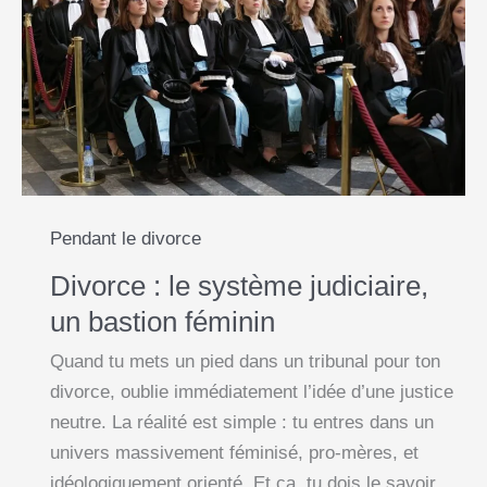
o
p
g
n
éviter
k
p
e
k
de
te
r
faire
dépouiller
Pendant le divorce
Divorce : le système judiciaire,
un bastion féminin
Quand tu mets un pied dans un tribunal pour ton
divorce, oublie immédiatement l’idée d’une justice
neutre. La réalité est simple : tu entres dans un
univers massivement féminisé, pro-mères, et
idéologiquement orienté. Et ça, tu dois le savoir