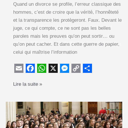
Quand un divorce se profile, l’erreur classique des
hommes, c’est de croire que la vérité, l’honnêteté
et la transparence les protègeront. Faux. Devant le
juge, ce qui compte, ce ne sont pas les belles
paroles mais les preuves qu’on peut sortir… ou
qu’on peut cacher. Et dans cette guerre de papier,
celui qui maîtrise l’information
E
F
W
X
M
C
S
Divorce
Lire la suite »
m
a
h
e
o
h
:
a
c
a
s
p
a
quels
i
e
t
s
y
r
documents
l
b
s
e
L
e
planquer
o
A
n
i
pour