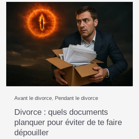
i
e
t
s
y
r
procédure
l
b
s
e
L
e
de
o
A
n
i
divorce
o
p
g
n
en
k
p
e
k
France
?
r
Avant le divorce
,
Pendant le divorce
Divorce : quels documents
planquer pour éviter de te faire
dépouiller