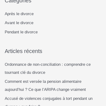
Catégories
h
r
e
Après le divorce
r
Avant le divorce
c
Pendant le divorce
h
e
r
Articles récents
Ordonnance de non-conciliation : comprendre ce
:
tournant clé du divorce
Comment est versée la pension alimentaire
aujourd’hui ? Ce que l’ARIPA change vraiment
Accusé de violences conjugales à tort pendant un