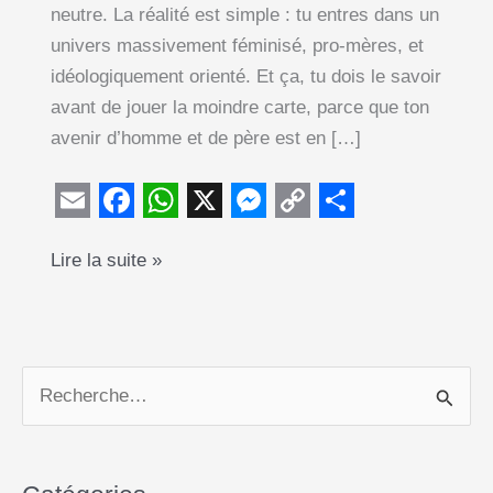
neutre. La réalité est simple : tu entres dans un
univers massivement féminisé, pro-mères, et
idéologiquement orienté. Et ça, tu dois le savoir
avant de jouer la moindre carte, parce que ton
avenir d’homme et de père est en […]
E
F
W
X
M
C
S
Divorce
Lire la suite »
m
a
h
e
o
h
:
a
c
a
s
p
a
le
i
e
t
s
y
r
système
l
b
s
e
L
e
judiciaire,
R
o
A
n
i
un
e
o
p
g
n
bastion
c
k
p
e
k
féminin