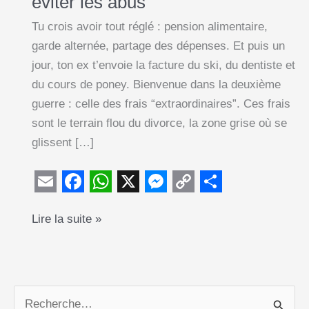
éviter les abus
Tu crois avoir tout réglé : pension alimentaire,
garde alternée, partage des dépenses. Et puis un
jour, ton ex t’envoie la facture du ski, du dentiste et
du cours de poney. Bienvenue dans la deuxième
guerre : celle des frais “extraordinaires”. Ces frais
sont le terrain flou du divorce, la zone grise où se
glissent […]
E
F
W
X
M
C
S
Frais
Lire la suite »
m
a
h
e
o
h
extraordinaires
a
c
a
s
p
a
pour
i
e
t
s
y
r
les
l
b
s
e
L
e
enfants
R