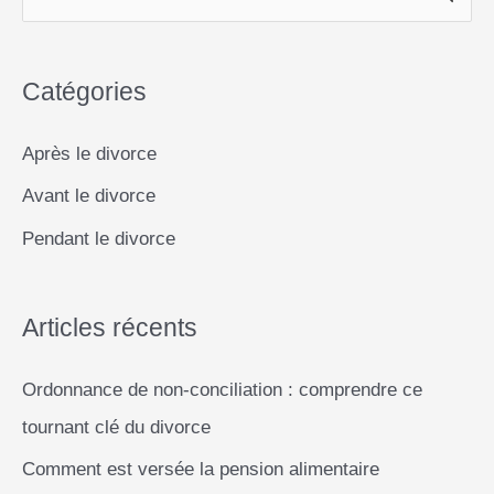
o
A
n
i
:
e
o
p
g
n
comment
c
k
p
e
k
les
Catégories
h
gérer
r
e
et
Après le divorce
éviter
r
les
Avant le divorce
c
abus
Pendant le divorce
h
e
r
Articles récents
Ordonnance de non-conciliation : comprendre ce
:
tournant clé du divorce
Comment est versée la pension alimentaire