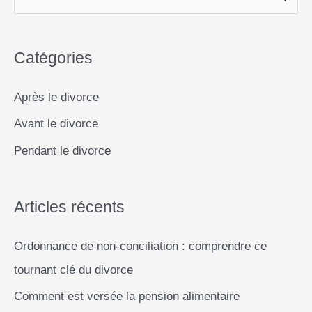
o
A
n
i
:
e
o
p
g
n
comment
c
k
p
e
k
les
Catégories
h
gérer
r
e
et
Après le divorce
éviter
r
les
Avant le divorce
c
abus
Pendant le divorce
h
e
r
Articles récents
Ordonnance de non-conciliation : comprendre ce
:
tournant clé du divorce
Comment est versée la pension alimentaire