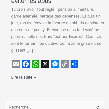
éviter les abus
Tu crois avoir tout réglé : pension alimentaire,
garde alternée, partage des dépenses. Et puis un
jour, ton ex t’envoie la facture du ski, du dentiste et
du cours de poney. Bienvenue dans la deuxième
guerre : celle des frais “extraordinaires”. Ces frais
sont le terrain flou du divorce, la zone grise où se
glissent […]
E
F
W
X
M
C
S
Frais
Lire la suite »
m
a
h
e
o
h
extraordinaires
a
c
a
s
p
a
pour
i
e
t
s
y
r
les
l
b
s
e
L
e
enfants
R