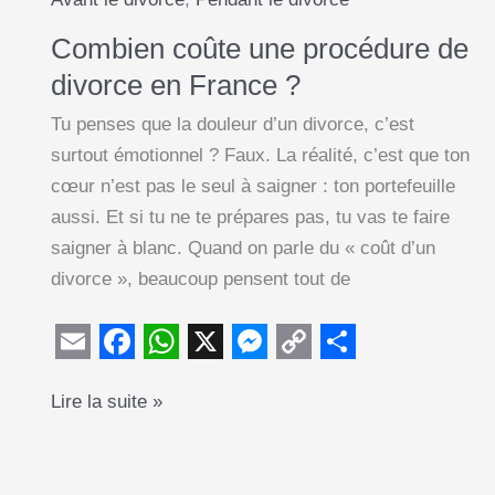
Combien coûte une procédure de
divorce en France ?
Tu penses que la douleur d’un divorce, c’est
surtout émotionnel ? Faux. La réalité, c’est que ton
cœur n’est pas le seul à saigner : ton portefeuille
aussi. Et si tu ne te prépares pas, tu vas te faire
saigner à blanc. Quand on parle du « coût d’un
divorce », beaucoup pensent tout de
E
F
W
X
M
C
S
Combien
Lire la suite »
m
a
h
e
o
h
coûte
a
c
a
s
p
a
une
i
e
t
s
y
r
procédure