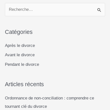
l
b
s
e
L
e
de
R
o
A
n
i
divorce
e
o
p
g
n
en
c
k
p
e
k
France
Catégories
h
?
r
e
Après le divorce
r
Avant le divorce
c
Pendant le divorce
h
e
r
Articles récents
Ordonnance de non-conciliation : comprendre ce
:
tournant clé du divorce