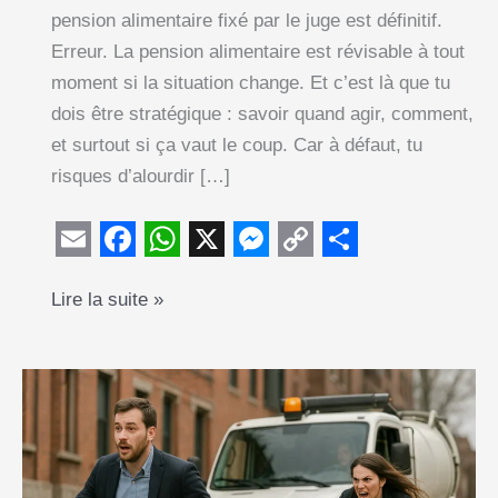
pension alimentaire fixé par le juge est définitif.
Erreur. La pension alimentaire est révisable à tout
moment si la situation change. Et c’est là que tu
dois être stratégique : savoir quand agir, comment,
et surtout si ça vaut le coup. Car à défaut, tu
risques d’alourdir […]
E
F
W
X
M
C
S
Révision
Lire la suite »
m
a
h
e
o
h
de
a
c
a
s
p
a
pension
i
e
t
s
y
r
alimentaire
l
b
s
e
L
e
:
o
A
n
i
quand
o
p
g
n
et