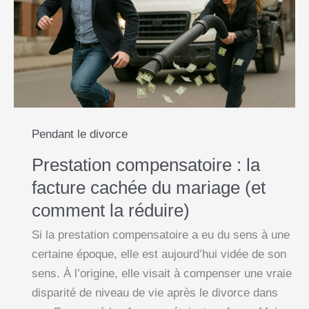
k
p
e
k
comment
la
r
demander
(et
éviter
de
te
Pendant le divorce
faire
Prestation compensatoire : la
avoir)
facture cachée du mariage (et
comment la réduire)
Si la prestation compensatoire a eu du sens à une
certaine époque, elle est aujourd’hui vidée de son
sens. À l’origine, elle visait à compenser une vraie
disparité de niveau de vie après le divorce dans