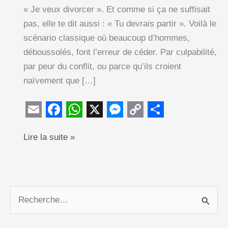
« Je veux divorcer ». Et comme si ça ne suffisait
pas, elle te dit aussi : « Tu devrais partir ». Voilà le
scénario classique où beaucoup d’hommes,
déboussolés, font l’erreur de céder. Par culpabilité,
par peur du conflit, ou parce qu’ils croient
naïvement que […]
E
F
W
X
M
C
S
Divorce
Lire la suite »
m
a
h
e
o
h
:
a
c
a
s
p
a
pourquoi
i
e
t
s
y
r
tu
l
b
s
e
L
e
ne
R
o
A
n
i
dois
e
o
p
g
n
jamais