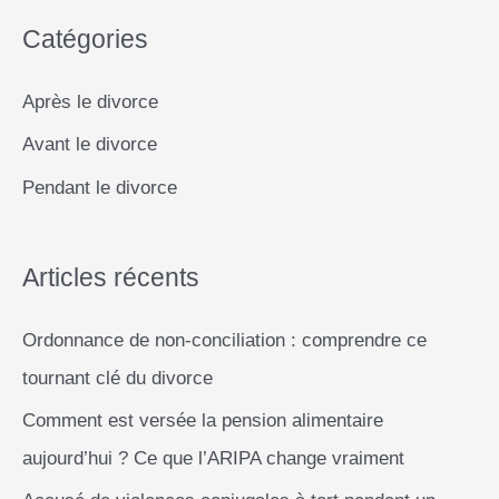
c
k
p
e
k
quitter
Catégories
h
le
r
e
domicile
Après le divorce
conjugal
r
Avant le divorce
c
Pendant le divorce
h
e
r
Articles récents
Ordonnance de non-conciliation : comprendre ce
:
tournant clé du divorce
Comment est versée la pension alimentaire
aujourd’hui ? Ce que l’ARIPA change vraiment