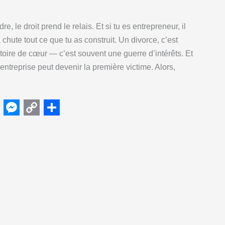
n
i
g
n
e, le droit prend le relais. Et si tu es entrepreneur, il
e
k
chute tout ce que tu as construit. Un divorce, c’est
r
toire de cœur — c’est souvent une guerre d’intérêts. Et
 entreprise peut devenir la première victime. Alors,
M
C
S
e
o
h
s
p
a
s
y
r
e
L
e
n
i
g
n