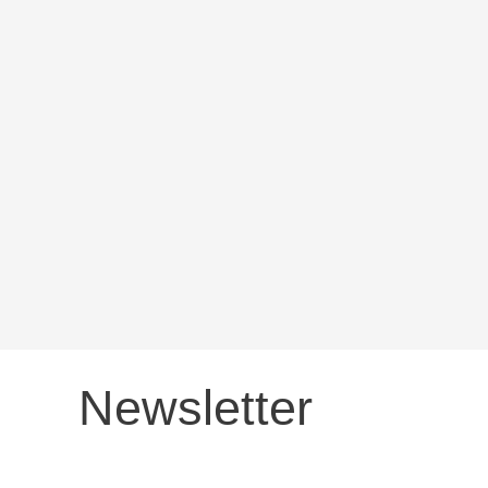
k
p
Newsletter