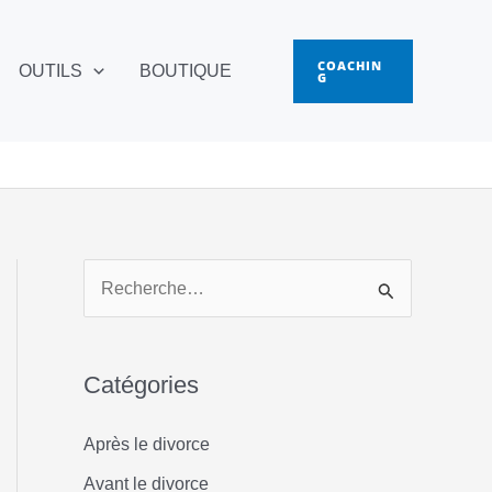
COACHIN
OUTILS
BOUTIQUE
G
R
e
c
Catégories
h
e
Après le divorce
r
Avant le divorce
c