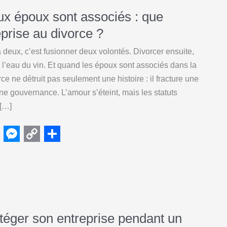
x époux sont associés : que
eprise au divorce ?
 deux, c’est fusionner deux volontés. Divorcer ensuite,
r l’eau du vin. Et quand les époux sont associés dans la
ce ne détruit pas seulement une histoire : il fracture une
 une gouvernance. L’amour s’éteint, mais les statuts
 […]
M
C
S
e
o
h
s
p
a
s
y
r
e
L
e
éger son entreprise pendant un