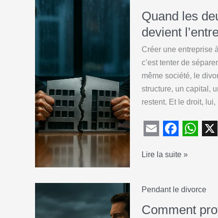
Quand les deu
devient l’entr
Créer une entreprise à
c’est tenter de sépare
même société, le divor
structure, un capital,
restent. Et le droit, lui,
E
F
W
X
Quand
Lire la suite »
m
a
h
les
a
c
a
deux
i
e
t
Pendant le divorce
époux
l
b
s
sont
Comment prot