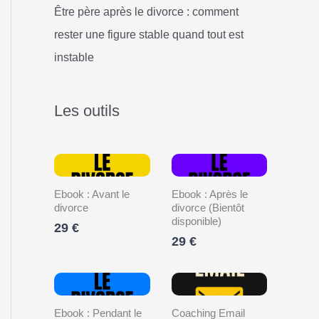
Être père après le divorce : comment
rester une figure stable quand tout est
instable
Les outils
Ebook : Avant le
Ebook : Après le
divorce
divorce (Bientôt
disponible)
29 €
29 €
Ebook : Pendant le
Coaching Email