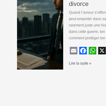
o
A
associés
divorce
:
o
p
Quand l’amour s’effondr
que
k
p
peut emporter dans sa 
devient
rarement juste une his
l’entreprise
dans cette guerre, ton
au
comment protéger ton
divorce
?
E
F
W
X
Comment
Lire la suite »
m
a
h
protéger
a
c
a
son
i
e
t
entreprise
l
b
s
pendant
o
A
un
divorce
o
p