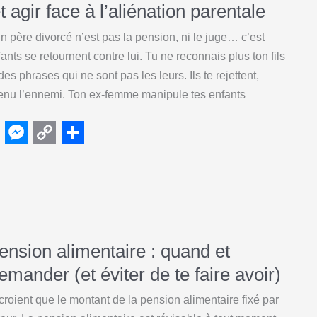
n
i
agir face à l’aliénation parentale
g
n
 père divorcé n’est pas la pension, ni le juge… c’est
e
k
nts se retournent contre lui. Tu ne reconnais plus ton fils
r
t des phrases qui ne sont pas les leurs. Ils te rejettent,
enu l’ennemi. Ton ex-femme manipule tes enfants
M
C
S
e
o
h
s
p
a
s
y
r
e
L
e
ension alimentaire : quand et
n
i
mander (et éviter de te faire avoir)
g
n
ient que le montant de la pension alimentaire fixé par
e
k