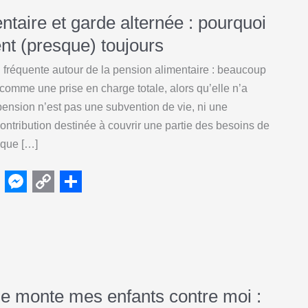
ntaire et garde alternée : pourquoi
ent (presque) toujours
n fréquente autour de la pension alimentaire : beaucoup
comme une prise en charge totale, alors qu’elle n’a
pension n’est pas une subvention de vie, ni une
ontribution destinée à couvrir une partie des besoins de
 que […]
M
C
S
e
o
h
s
p
a
s
y
r
e
L
e
 monte mes enfants contre moi :