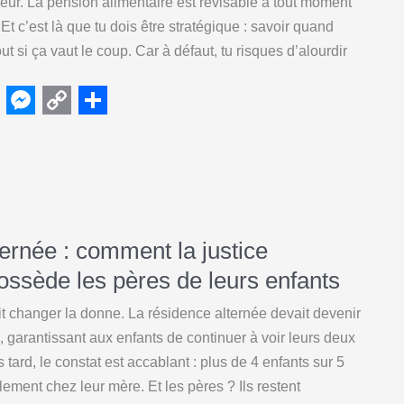
Erreur. La pension alimentaire est révisable à tout moment
r
 Et c’est là que tu dois être stratégique : savoir quand
ut si ça vaut le coup. Car à défaut, tu risques d’alourdir
M
C
S
e
o
h
s
p
a
s
y
r
e
L
e
ernée : comment la justice
n
i
ossède les pères de leurs enfants
g
n
t changer la donne. La résidence alternée devait devenir
e
k
, garantissant aux enfants de continuer à voir leurs deux
r
 tard, le constat est accablant : plus de 4 enfants sur 5
lement chez leur mère. Et les pères ? Ils restent