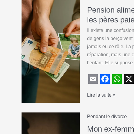
Pension alime
les pères pai
Il existe une confusio
de gens la perçoivent 
jamais eu ce rôle. La 
réparation, mais une c
l’enfant. Elle suppose
E
F
W
X
Pension
Lire la suite »
m
a
h
alimentaire
a
c
a
et
i
e
t
Pendant le divorce
garde
l
b
s
alternée
Mon ex-femme