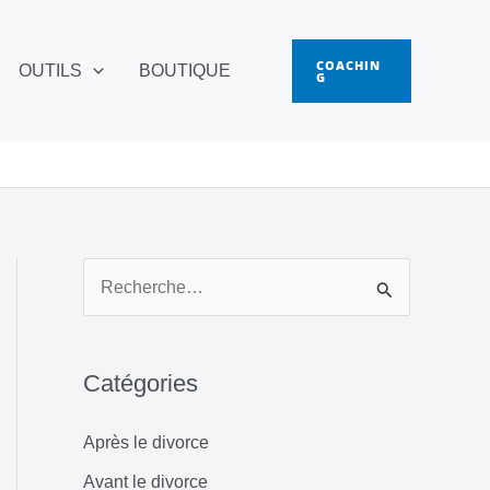
COACHIN
OUTILS
BOUTIQUE
G
R
e
c
Catégories
h
e
Après le divorce
r
Avant le divorce
c