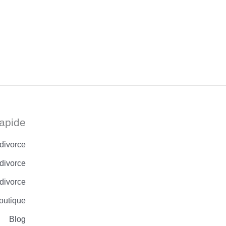
apide
 divorce
divorce
 divorce
outique
Blog