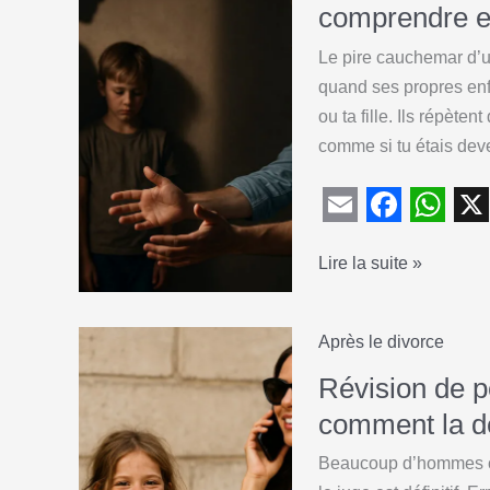
o
A
:
comprendre et 
pourquoi
o
p
Le pire cauchemar d’un
les
k
p
quand ses propres enfa
pères
ou ta fille. Ils répèten
paient
comme si tu étais dev
(presque)
toujours
E
F
W
X
Mon
Lire la suite »
m
a
h
ex-
a
c
a
femme
i
e
t
Après le divorce
monte
l
b
s
mes
Révision de p
o
A
enfants
comment la de
contre
o
p
Beaucoup d’hommes cro
moi
k
p