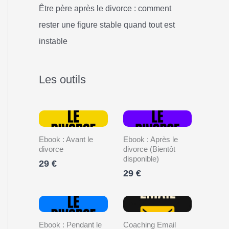
Être père après le divorce : comment
rester une figure stable quand tout est
instable
Les outils
Ebook : Avant le
Ebook : Après le
divorce
divorce (Bientôt
disponible)
29 €
29 €
Ebook : Pendant le
Coaching Email