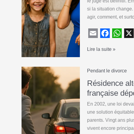
le juge est définitif. 
:
si la situation change.
comprendre
agir, comment, et surto
et
agir
face
E
F
W
X
à
Révision
Lire la suite »
m
a
h
l’aliénation
de
parentale
a
c
a
pension
i
e
t
Pendant le divorce
alimentaire
l
b
s
:
Résidence alt
o
A
quand
française dép
et
o
p
En 2002, une loi devai
comment
k
p
une solution équitable
la
parents. Vingt ans plus
demander
vivent encore principa
(et