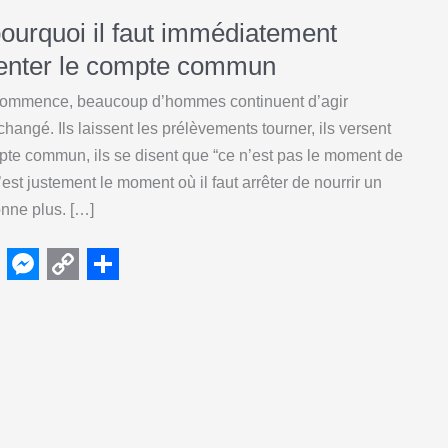
pourquoi il faut immédiatement
menter le compte commun
commence, beaucoup d’hommes continuent d’agir
changé. Ils laissent les prélèvements tourner, ils versent
mpte commun, ils se disent que “ce n’est pas le moment de
est justement le moment où il faut arrêter de nourrir un
onne plus. […]
M
C
S
e
o
h
s
p
a
s
y
r
e
L
e