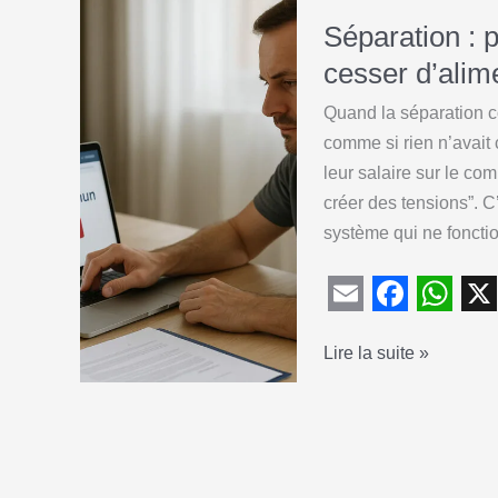
Séparation : 
cesser d’ali
Quand la séparation 
comme si rien n’avait 
leur salaire sur le co
créer des tensions”. C’
système qui ne foncti
E
F
W
X
Séparation
Lire la suite »
m
a
h
:
a
c
a
pourquoi
i
e
t
il
l
b
s
faut