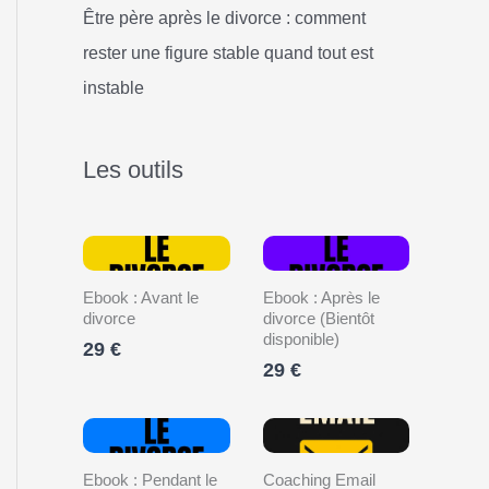
Être père après le divorce : comment
rester une figure stable quand tout est
instable
Les outils
Ebook : Avant le
Ebook : Après le
divorce
divorce (Bientôt
disponible)
29 €
29 €
Ebook : Pendant le
Coaching Email