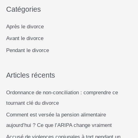
k
p
e
k
et
Catégories
h
égoïsme
r
e
Après le divorce
r
Avant le divorce
c
Pendant le divorce
h
e
r
Articles récents
Ordonnance de non-conciliation : comprendre ce
:
tournant clé du divorce
Comment est versée la pension alimentaire
aujourd’hui ? Ce que l’ARIPA change vraiment
Accusé de violences conjugales à tort pendant un