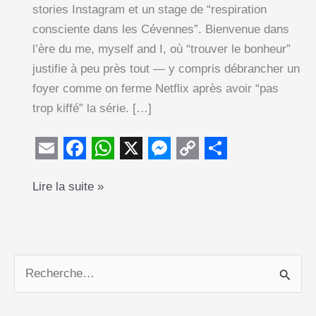
stories Instagram et un stage de “respiration
consciente dans les Cévennes”. Bienvenue dans
l’ère du me, myself and I, où “trouver le bonheur”
justifie à peu près tout — y compris débrancher un
foyer comme on ferme Netflix après avoir “pas
trop kiffé” la série. […]
E
F
W
X
M
C
S
Divorce
Lire la suite »
m
a
h
e
o
h
:
a
c
a
s
p
a
quand
i
e
t
s
y
r
les
l
b
s
e
L
e
femmes
R
o
A
n
i
confondent
e
o
p
g
n
bonheur
c