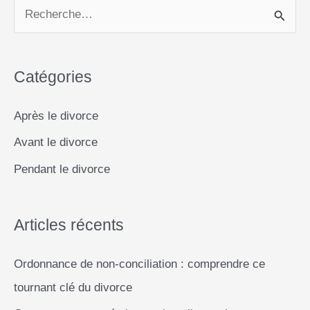
l
b
s
e
L
e
l’honneur
R
o
A
n
i
:
e
o
p
g
n
l’arme
c
k
p
e
k
silencieuse
Catégories
h
du
r
e
divorce
Après le divorce
r
Avant le divorce
c
Pendant le divorce
h
e
r
Articles récents
Ordonnance de non-conciliation : comprendre ce
:
tournant clé du divorce