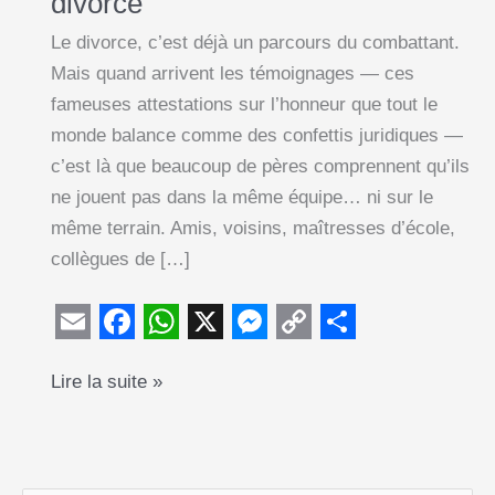
divorce
Le divorce, c’est déjà un parcours du combattant.
Mais quand arrivent les témoignages — ces
fameuses attestations sur l’honneur que tout le
monde balance comme des confettis juridiques —
c’est là que beaucoup de pères comprennent qu’ils
ne jouent pas dans la même équipe… ni sur le
même terrain. Amis, voisins, maîtresses d’école,
collègues de […]
E
F
W
X
M
C
S
Témoignages
Lire la suite »
m
a
h
e
o
h
et
a
c
a
s
p
a
attestations
i
e
t
s
y
r
sur