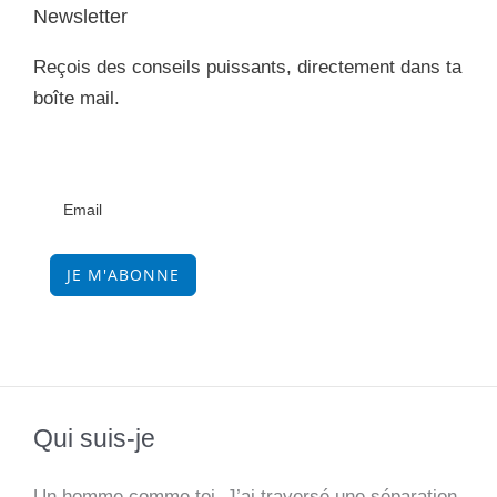
l
b
s
e
L
e
Newsletter
o
A
n
i
Reçois des conseils puissants, directement dans ta
o
p
g
n
boîte mail.
k
p
e
k
r
JE M'ABONNE
Qui suis-je
Un homme comme toi. J’ai traversé une séparation